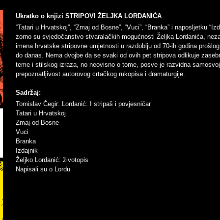
Ukratko o knjizi STRIPOVI ŽELJKA LORDANIĆA
“Tatari u Hrvatskoj”, “Zmaj od Bosne”, “Vuci”, “Branka” i naposljetku “Izd
zorno su svjedočanstvo stvaralačkih mogućnosti Željka Lordanića, nez
imena hrvatske stripovne umjetnosti u razdoblju od 70-ih godina prošlog
do danas. Nema dvojbe da se svaki od ovih pet stripova odlikuje zase
teme i stilskog izraza, no neovisno o tome, posve je razvidna samosvoj
prepoznatljivost autorovog crtačkog rukopisa i dramaturgije.
Sadržaj:
Tomislav Čegir: Lordanić: I stripaš i povjesničar
Tatari u Hrvatskoj
Zmaj od Bosne
Vuci
Branka
Izdajnik
Željko Lordanić: životopis
Napisali su o Lordu