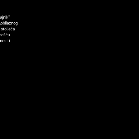
ajnik”
aobilaznog
 stoljeća
bnošću
nost i