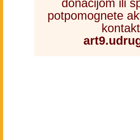
donacijom ili 
potpomognete akt
kontakt
art9.udr