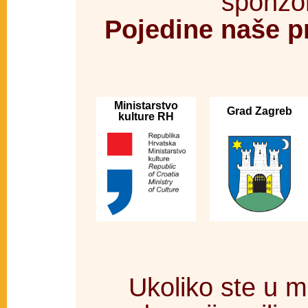
sponzor
Pojedine naše p
Ministarstvo
Grad Zagreb
kulture RH
Ukoliko ste u 